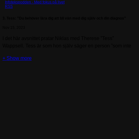
Infotekspodden - Med fokus på livet
RSS
3. Tess: ”Du behöver lära dig att bli vän med dig själv och din diagnos”
Nov 15, 2023
I det här avsnittet pratar Niklas med Therese ”Tess”
Wappsell. Tess är som hon själv säger en person ”som inte
tar skit”. Hon arbetar som projektledare för ”Relationer som
funkar”. Dom vill göra det lättare för personer med
funktionsnedsättning att träffa nya vänner, bli kära och ta
hand om sina nära relationer. Tess har en lindrig intellektuell
funktionsnedsättning. Hon berättar om sin uppväxt, hur det
var för henne att få en diagnos och hur livet blev sen. Det blir
ett samtal om bland annat synliga och osynliga
funktionsnedsättningar, vikten av bra stödpersoner, vänner,
arbetsliv och tatueringar.
Vill du ta del av avsnittet som skriven text?
Gå in på: www.regionuppsala.se/infoteket/podcast