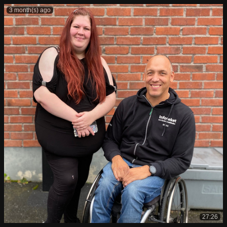
3 month(s) ago
27:26