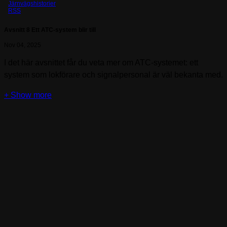
Järnvägshistorier
RSS
Avsnitt 8 Ett ATC-system blir till
Nov 04, 2025
I det här avsnittet får du veta mer om ATC-systemet: ett
system som lokförare och signalpersonal är väl bekanta med.
ATC-systemet finns till för att övervaka lokförares hastighet
och se till att de inte kör förbi stoppsignaler. 1970-talet var ett
tungt årtionde vad gäller tågolyckor. Vad ledde egentligen
fram till beslutet att satsa på ATC och hur påverkade det
lokförarna? Gästande Ulf Pålsson, Sivert Wallin, Anders
Sjöberg och Tommy Bäckström berättar om hur systemet kom
till. De pensionerade lokförarna i Nässjö, som även var med i
avsnitt 5, delar också med sig med sina erfarenheter.