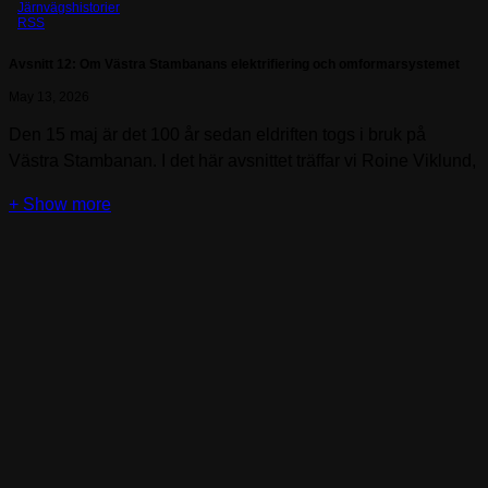
Järnvägshistorier
RSS
Avsnitt 12: Om Västra Stambanans elektrifiering och omformarsystemet
May 13, 2026
Den 15 maj är det 100 år sedan eldriften togs i bruk på
Västra Stambanan. I det här avsnittet träffar vi Roine Viklund,
biträdande professor vid Institutionen för ekonomi, teknik,
konst och samhälle, på Luleå Tekniska Universitet. Roine
berättar om hur eldriften på järnväg kom till och hur spänning
och frekvens valdes. Hur kom det kom sig att just Västra
Stambanan valdes, och hur gick det till? Vi fördjupar oss
även i hur kraftmatning fungerar, och hur systemet med
omformarstationer uppkom i samband med Västra
Stambanans elektrifiering. Detta sker genom samtal med
Niklas Biedermann, ingenjör Kraftmatning, på Trafikverket
Underhåll Elkraft.