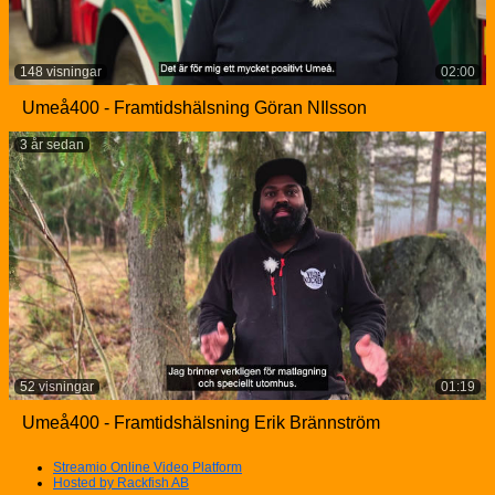
148 visningar
02:00
Umeå400 - Framtidshälsning Göran NIlsson
3 år sedan
52 visningar
01:19
Umeå400 - Framtidshälsning Erik Brännström
Streamio Online Video Platform
Hosted by Rackfish AB