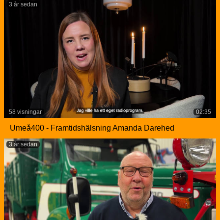
3 år sedan
58 visningar
02:35
Umeå400 - Framtidshälsning Amanda Darehed
3 år sedan