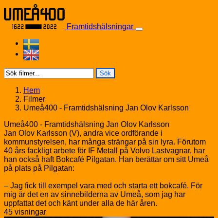
Skip to content
Framtidshälsningar
Sök
Hem
Filmer
Umeå400 - Framtidshälsning Jan Olov Karlsson
Umeå400 - Framtidshälsning Jan Olov Karlsson
Jan Olov Karlsson (V), andra vice ordförande i
kommunstyrelsen, har många strängar på sin lyra. Förutom
40 års fackligt arbete för IF Metall på Volvo Lastvagnar, har
han också haft Bokcafé Pilgatan. Han berättar om sitt Umeå
på plats på Pilgatan:
– Jag fick till exempel vara med och starta ett bokcafé. För
mig är det en av sinnebilderna av Umeå, som jag har
uppfattat det och känt under alla de här åren.
45 visningar