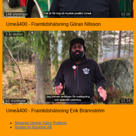
148 visningar
02:00
Umeå400 - Framtidshälsning Göran NIlsson
3 år sedan
52 visningar
01:19
Umeå400 - Framtidshälsning Erik Brännström
Streamio Online Video Platform
Hosted by Rackfish AB