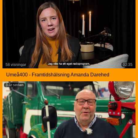
58 visningar
02:35
Umeå400 - Framtidshälsning Amanda Darehed
3 år sedan