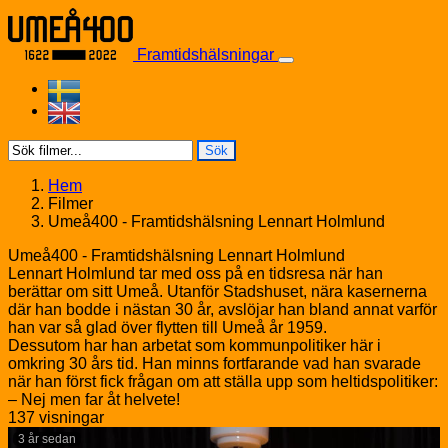
Skip to content
Framtidshälsningar
Sök
Hem
Filmer
Umeå400 - Framtidshälsning Lennart Holmlund
Umeå400 - Framtidshälsning Lennart Holmlund
Lennart Holmlund tar med oss på en tidsresa när han
berättar om sitt Umeå. Utanför Stadshuset, nära kasernerna
där han bodde i nästan 30 år, avslöjar han bland annat varför
han var så glad över flytten till Umeå år 1959.
Dessutom har han arbetat som kommunpolitiker här i
omkring 30 års tid. Han minns fortfarande vad han svarade
när han först fick frågan om att ställa upp som heltidspolitiker:
– Nej men far åt helvete!
137 visningar
3 år sedan