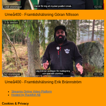
148 visningar
02:00
Umeå400 - Framtidshälsning Göran NIlsson
3 år sedan
52 visningar
01:19
Umeå400 - Framtidshälsning Erik Brännström
Streamio Online Video Platform
Hosted by Rackfish AB
Cookies & Privacy