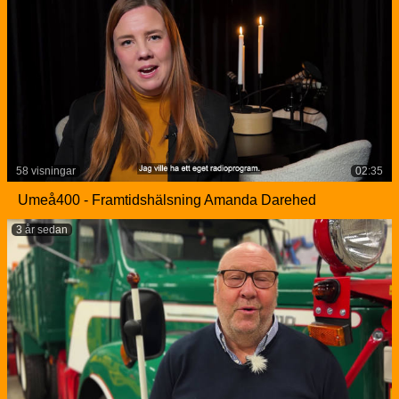
58 visningar
02:35
Umeå400 - Framtidshälsning Amanda Darehed
3 år sedan