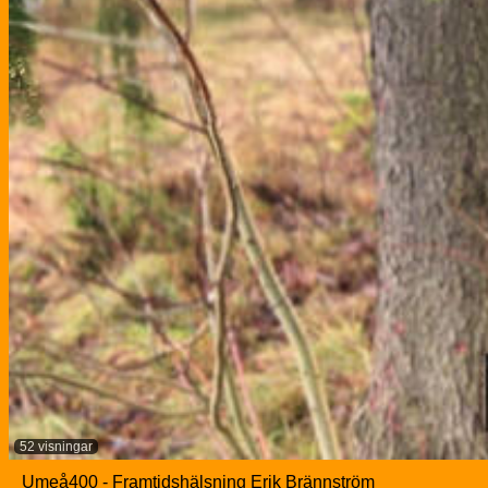
52 visningar
Umeå400 - Framtidshälsning Erik Brännström