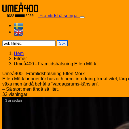
Skip to content
Framtidshälsningar
Sök
Hem
Filmer
Umeå400 - Framtidshälsning Ellen Mörk
Umeå400 - Framtidshälsning Ellen Mörk
Ellen Mörk brinner för hus och hem, inredning, kreativitet, fär
växa men ändå behålla “vardagsrums-känslan”.
– Så stort men ändå så litet.
32 visningar
3 år sedan