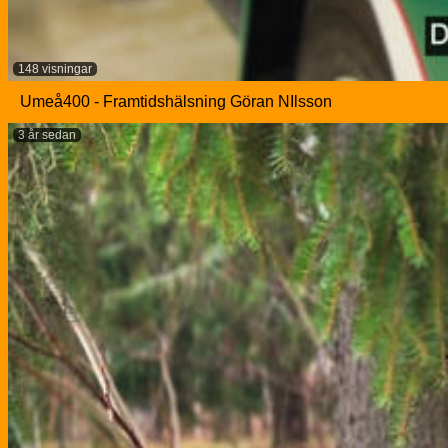
148 visningar
Umeå400 - Framtidshälsning Göran NIlsson
3 år sedan