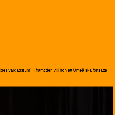
iges vardagsrum". I framtiden vill hon att Umeå ska fortsätta