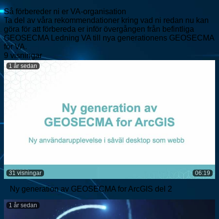
Så förbereder ni er VA-organisation
Ta del av våra rekommendationer kring vad ni redan nu kan
göra för att förbereda er inför övergången från befintliga
GEOSECMA Ledning VA till nya generationens GEOSECMA
för VA.
9 visningar
1 år sedan
31 visningar
06:19
Ny generation av GEOSECMA for ArcGIS del 2
1 år sedan