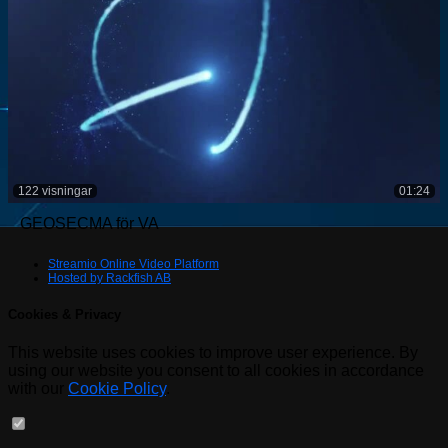
122 visningar
01:24
GEOSECMA för VA
Streamio Online Video Platform
Hosted by Rackfish AB
Cookies & Privacy
This website uses cookies to improve user experience. By
using our website you consent to all cookies in accordance
with our
Cookie Policy
.