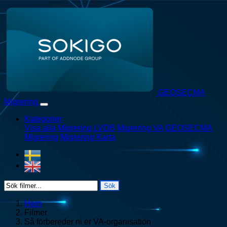
Skip to content
GEOSECMA
Migrering
Kategorier
Visa alla
Migrering LVDB
Migrering VA
GEOSECMA
Migrering
Migrering Karta
Sök
Hem
Filmer
Så förbereder ni er VA-organisation