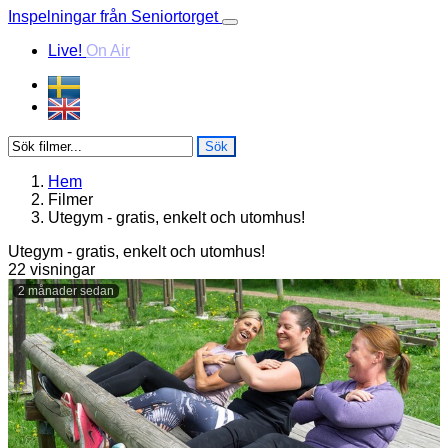
Skip to content
Inspelningar från Seniortorget
Live!
On Air
Sök
Hem
Filmer
Utegym - gratis, enkelt och utomhus!
Utegym - gratis, enkelt och utomhus!
22 visningar
2 månader sedan