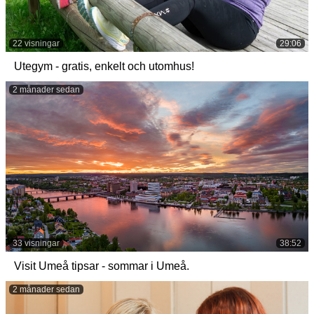
22 visningar
29:06
Utegym - gratis, enkelt och utomhus!
2 månader sedan
33 visningar
38:52
Visit Umeå tipsar - sommar i Umeå.
2 månader sedan