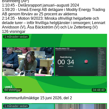
Brännberg (AP)
1:10:45 - Delårsrapport januari–augusti 2024
1:59:20 - Umeå Energi AB delägare i Modity Energy Trading
AB genom förvärv av 25 procent av aktierna
2:14:35 - Motion 9/2023: Minska ofrivilligt helgarbete och
delade turer – inför frivilliga helgtjänster i omsorgen; Lennart
Arvidsson (V), Åsa Bäckström (V) och Liv Zetterberg (V)
126 visningar
1 månader sedan
64 visningar
04:48:40
Kommunfullmäktige 15 juni 2026, del 2
1 månader sedan