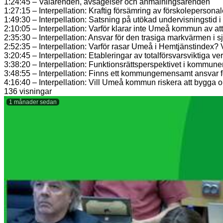
1:24:45 – Valärenden, avsägelser och anmälningsärenden
1:27:15 – Interpellation: Kraftig försämring av förskoleperson
1:49:30 – Interpellation: Satsning på utökad undervisningstid i
2:10:05 – Interpellation: Varför klarar inte Umeå kommun a
2:35:30 – Interpellation: Ansvar för den trasiga markvärmen i
2:52:35 – Interpellation: Varför rasar Umeå i Hemtjänstindex?
3:20:45 – Interpellation: Etableringar av totalförsvarsviktiga v
3:38:20 – Interpellation: Funktionsrättsperspektivet i kommunen
3:48:55 – Interpellation: Finns ett kommungemensamt ansvar fö
4:16:40 – Interpellation: Vill Umeå kommun riskera att bygga
136 visningar
1 månader sedan