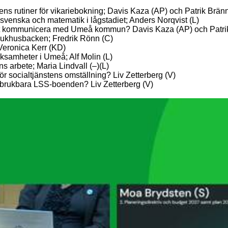
alens rutiner för vikariebokning; Davis Kaza (AP) och Patrik Brä
 svenska och matematik i lågstadiet; Anders Norqvist (L)
v att kommunicera med Umeå kommun? Davis Kaza (AP) och Patri
 sjukhusbacken; Fredrik Rönn (C)
 Veronica Kerr (KD)
erksamheter i Umeå; Alf Molin (L)
s arbete; Maria Lindvall (–)(L)
r socialtjänstens omställning? Liv Zetterberg (V)
 obrukbara LSS-boenden? Liv Zetterberg (V)