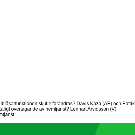
sselblåsarfunktionen skulle förändras? Davis Kaza (AP) och Patr
skaligt övertagande av hemtjänst? Lennart Arvidsson (V)
mtjänst