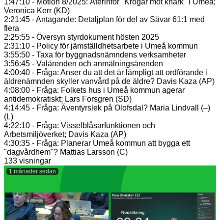
1:47:10 - Motion 8/2025: Återinför "Krogar mot knark" i Umeå;
Veronica Kerr (KD)
2:21:45 - Antagande: Detaljplan för del av Sävar 61:1 med
flera
2:25:55 - Översyn styrdokument hösten 2025
2:31:10 - Policy för jämställdhetsarbete i Umeå kommun
3:55:50 - Taxa för byggnadsnämndens verksamheter
3:56:45 - Valärenden och anmälningsärenden
4:00:40 - Fråga: Anser du att det är lämpligt att ordförande i
äldrenämnden skyller vanvård på de äldre? Davis Kaza (AP)
4:08:00 - Fråga: Folkets hus i Umeå kommun agerar
antidemokratiskt; Lars Forsgren (SD)
4:14:45 - Fråga: Äventyrslek på Olofsdal? Maria Lindvall (–)
(L)
4:22:10 - Fråga: Visselblåsarfunktionen och
Arbetsmiljöverket; Davis Kaza (AP)
4:30:35 - Fråga: Planerar Umeå kommun att bygga ett
"dagvårdhem"? Mattias Larsson (C)
133 visningar
1 månader sedan