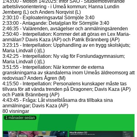
1:43:00 - Motion 14/2025: Inför SAO - Studiemotiverande
arbetslivsorientering - i Umeå kommun; Hanna Lundin
Jernberg (L) och Anders Norqvist (L)
2:30:10 - Exploateringsavtal Sörmjöle 3:40
2:33:00 - Antagande: Detaljplan för Sörmjöle 3:40
2:46:35 - Valärenden, avsägelser och anmälningsärenden
2:50:40 - Interpellation: Kommer det att göras en Lex Maria-
anmälan? Davis Kaza (AP) och Patrik Brännberg (AP)
3:23:15 - Interpellation: Upphandling av en trygg skolskjuts;
Maria Lindvall (-)(L)
3:42:25 - Interpellation: Ny väg för Forslundagymnasium;
Maria Lindvall (-)(L)
3:51:55 - Interpellation: När kommer de externa
granskningarna av skandalerna inom Umeås äldreomsorg att
redovisas? Anders Ågren (M)
4:15:50 - Interpellation: Personalens kunskaper måste tas
tillvara för att vända trenden på Dragonen; Davis Kaza (AP)
och Patrik Brännberg (AP)
4:43:45 - Fråga: Låt visselblåsarna dra tillbaka sina
anmälningar; Davis Kaza (AP)
80 visningar
1 månader sedan