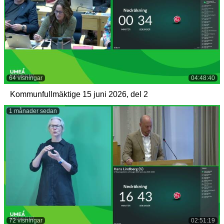
64 visningar
04:48:40
Kommunfullmäktige 15 juni 2026, del 2
1 månader sedan
72 visningar
02:51:19