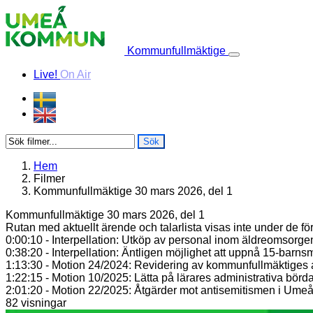
Skip to content
Kommunfullmäktige
Live!
On Air
Sök
Hem
Filmer
Kommunfullmäktige 30 mars 2026, del 1
Kommunfullmäktige 30 mars 2026, del 1
Rutan med aktuellt ärende och talarlista visas inte under de f
0:00:10 - Interpellation: Utköp av personal inom äldreomsorge
0:38:20 - Interpellation: Äntligen möjlighet att uppnå 15-barns
1:13:30 - Motion 24/2024: Revidering av kommunfullmäktiges 
1:22:15 - Motion 10/2025: Lätta på lärares administrativa börd
2:01:20 - Motion 22/2025: Åtgärder mot antisemitismen i Umeås 
82 visningar