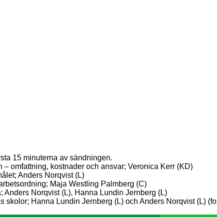
örsta 15 minuterna av sändningen.
n – omfattning, kostnader och ansvar; Veronica Kerr (KD)
målet; Anders Norqvist (L)
arbetsordning; Maja Westling Palmberg (C)
a; Anders Norqvist (L), Hanna Lundin Jernberg (L)
skolor; Hanna Lundin Jernberg (L) och Anders Norqvist (L) (fort