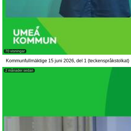
70 visningar
Kommunfullmäktige 15 juni 2026, del 1 (teckenspråkstolkat)
2 månader sedan