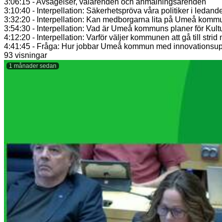
3:06:15 - Avsägelser, valärenden och anmälningsärenden
3:10:40 - Interpellation: Säkerhetspröva våra politiker i ledand
3:32:20 - Interpellation: Kan medborgarna lita på Umeå kommu
3:54:30 - Interpellation: Vad är Umeå kommuns planer för Kul
4:12:20 - Interpellation: Varför väljer kommunen att gå till str
4:41:45 - Fråga: Hur jobbar Umeå kommun med innovationsup
93 visningar
1 månader sedan