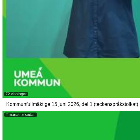
72 visningar
Kommunfullmäktige 15 juni 2026, del 1 (teckenspråkstolkat)
2 månader sedan