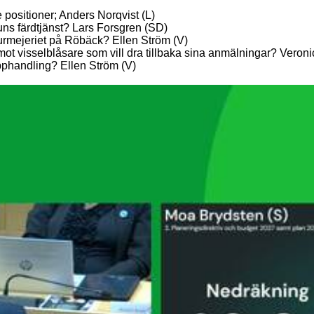
e positioner; Anders Norqvist (L)
ns färdtjänst? Lars Forsgren (SD)
turmejeriet på Röbäck? Ellen Ström (V)
id mot visselblåsare som vill dra tillbaka sina anmälningar? Veron
phandling? Ellen Ström (V)