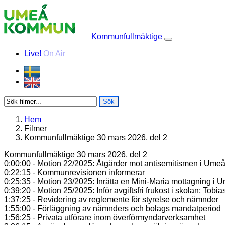
Skip to content
Kommunfullmäktige
Live!
On Air
Sök
Hem
Filmer
Kommunfullmäktige 30 mars 2026, del 2
Kommunfullmäktige 30 mars 2026, del 2
0:00:00 - Motion 22/2025: Åtgärder mot antisemitismen i Umeås 
0:22:15 - Kommunrevisionen informerar
0:25:35 - Motion 23/2025: Inrätta en Mini-Maria mottagning i
0:39:20 - Motion 25/2025: Inför avgiftsfri frukost i skolan; Tob
1:37:25 - Revidering av reglemente för styrelse och nämnder
1:55:00 - Förläggning av nämnders och bolags mandatperiod
1:56:25 - Privata utförare inom överförmyndarverksamhet