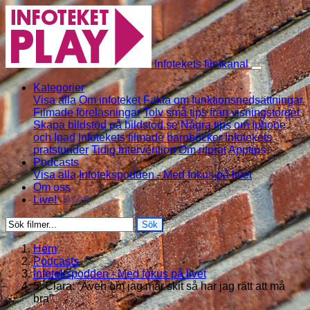
Skip to content
Infotekets filmkanal
Kategorier
Visa alla
Om infoteket
Fakta om funktionsnedsättningar
Filmade föreläsningar
Tolv små tips från visningstorget
Skapa bildstöd på bildstod.se
Några tips om Iphone
och Ipad
Infotekets filmade barnböcker
Infotekets
pratstunder
Tidig intervention
Om ritprat
Apptips
Podcasts
Visa alla
Infotekspodden - Med fokus på livet
Om oss
Live!
On Air
Sök
Hem
Podcasts
Infotekspodden - Med fokus på livet
5. Clara: “Även om jag mår skit så har jag rätt att må
bra”.