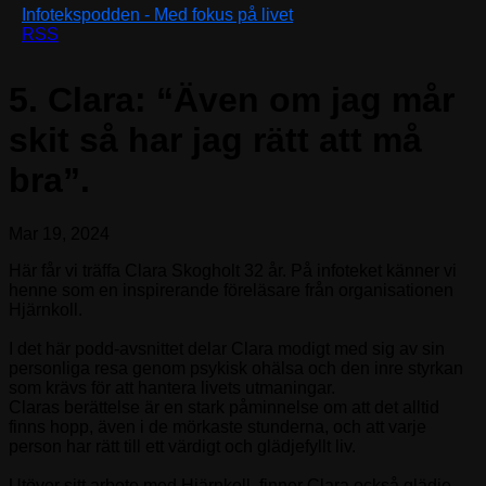
Infotekspodden - Med fokus på livet
RSS
5. Clara: “Även om jag mår
skit så har jag rätt att må
bra”.
Mar 19, 2024
Här får vi träffa Clara Skogholt 32 år. På infoteket känner vi
henne som en inspirerande föreläsare från organisationen
Hjärnkoll.
I det här podd-avsnittet delar Clara modigt med sig av sin
personliga resa genom psykisk ohälsa och den inre styrkan
som krävs för att hantera livets utmaningar.
Claras berättelse är en stark påminnelse om att det alltid
finns hopp, även i de mörkaste stunderna, och att varje
person har rätt till ett värdigt och glädjefyllt liv.
Utöver sitt arbete med Hjärnkoll, finner Clara också glädje