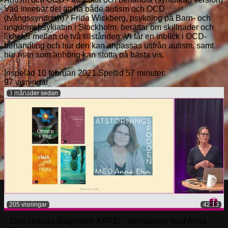
Vad innebär det att ha både autism och OCD
(tvångssyndrom)? Frida Wickberg, psykolog på Barn- och
ungdomspsykiatrin i Stockholm, berättar om skillnader och
likheter mellan de två tillstånden. Vi får en inblick i OCD-
behandling och hur den kan anpassas utifrån autism, samt
hur man som anhörig kan stötta på bästa vis.
Inspelad 10 februari 2021.Speltid 57 minuter.
97 visningar
3 månader sedan
205 visningar
42:13
Den okända diagnosen ARFID - föreläsning med Anna