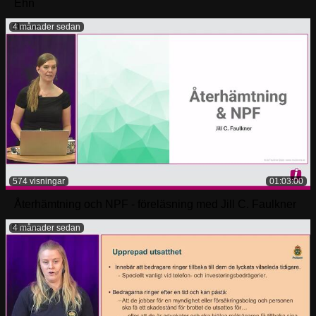
Ehn
4 månader sedan
574 visningar
01:03:00
Återhämtning och NPF - föreläsning med Jill C. Faulkner
4 månader sedan