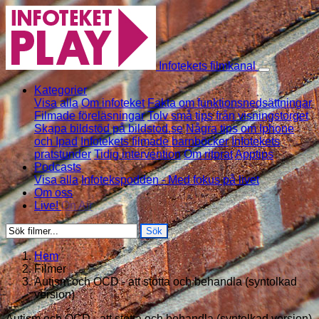
Skip to content
Infotekets filmkanal
Kategorier
Visa alla
Om infoteket
Fakta om funktionsnedsättningar
Filmade föreläsningar
Tolv små tips från visningstorget
Skapa bildstöd på bildstod.se
Några tips om Iphone
och Ipad
Infotekets filmade barnböcker
Infotekets
pratstunder
Tidig intervention
Om ritprat
Apptips
Podcasts
Visa alla
Infotekspodden - Med fokus på livet
Om oss
Live!
On Air
Sök
Hem
Filmer
Autism och OCD - att stötta och behandla (syntolkad
version)
Autism och OCD - att stötta och behandla (syntolkad version)