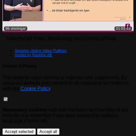
96 visningar
01:03:49
Säkerhet på nätet - föreläsning med Linnea Löfblad
Streamio Online Video Platform
Hosted by Rackfish AB
Cookies & Privacy
This website uses cookies to improve user experience. By
using our website you consent to all cookies in accordance
with our
Cookie Policy
.
Necessary cookies
help with the basic functionality of our
website, e.g remember if you gave consent to cookies,
language choice, etc
Accept selected
Accept all