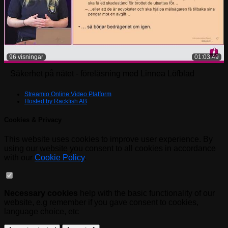
96 visningar
01:03:49
Säkerhet på nätet - föreläsning med Linnea Löfblad
Streamio Online Video Platform
Hosted by Rackfish AB
Cookies & Privacy
This website uses cookies to improve user experience. By
using our website you consent to all cookies in accordance
with our
Cookie Policy
.
Necessary cookies
help with the basic functionality of our
website, e.g remember if you gave consent to cookies,
language choice, etc