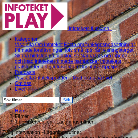
Skip to content
Infotekets filmkanal
Kategorier
Visa alla
Om infoteket
Fakta om funktionsnedsättningar
Filmade föreläsningar
Tolv små tips från visningstorget
Skapa bildstöd på bildstod.se
Några tips om Iphone
och Ipad
Infotekets filmade barnböcker
Infotekets
pratstunder
Tidig intervention
Om ritprat
Apptips
Podcasts
Visa alla
Infotekspodden - Med fokus på livet
Om oss
Live!
On Air
Sök
Hem
Filmer
Tidig intervention - Läggningsrutiner
Tidig intervention - Läggningsrutiner
Filmen ingår i materialet Tidig intervention - Kom igång med