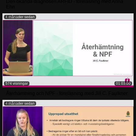
Den okända diagnosen ARFID - föreläsning med Anna
Ehn
4 månader sedan
574 visningar
01:03:00
Återhämtning och NPF - föreläsning med Jill C. Faulkner
4 månader sedan