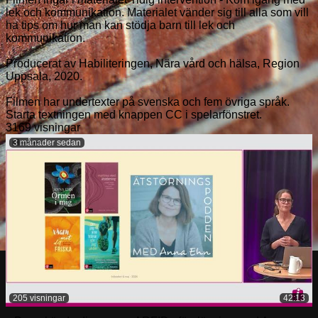
lek och kommunikation. Materialet vänder sig till alla som vill
ha tips om hur man kan stödja barn till lek och
kommunikation.
Producerat av Habiliteringen, Nära vård och hälsa, Region
Uppsala, 2020.
Filmen har undertexter på svenska och fem övriga språk.
Starta textningen med knappen CC i spelarfönstret.
3169 visningar
3 månader sedan
205 visningar
42:13