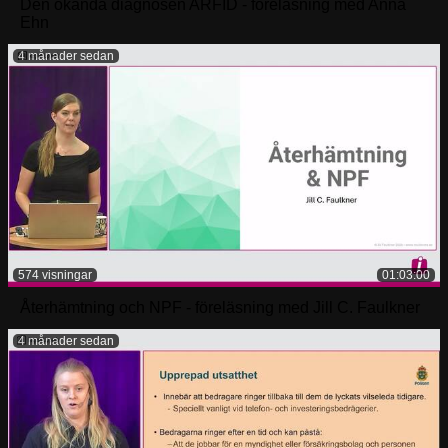
Den okända diagnosen ARFID - föreläsning med Anna
Ehn
4 månader sedan
574 visningar
01:03:00
Återhämtning och NPF - föreläsning med Jill C. Faulkner
4 månader sedan