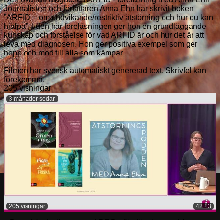
Journalisten och författaren Anna Ehn har skrivit boken
”ARFID – om undvikande/restriktiv ätstörning och hur du kan
hjälpa”. I den här föreläsningen ger hon en grundläggande
kunskap och förståelse för vad ARFID är och hur det är att
leva med diagnosen. Hon ger positiva exempel som ger
hopp och mod till alla som kämpar.
Filmen har svensk automatiskt genererad text. Skrivfel kan
förekomma.
205 visningar
3 månader sedan
205 visningar
42:13