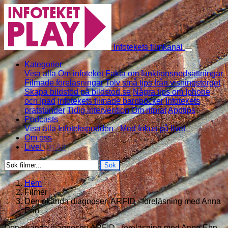
Skip to content
Infotekets filmkanal
Kategorier
Visa alla
Om infoteket
Fakta om funktionsnedsättningar
Filmade föreläsningar
Tolv små tips från visningstorget
Skapa bildstöd på bildstod.se
Några tips om Iphone
och Ipad
Infotekets filmade barnböcker
Infotekets
pratstunder
Tidig intervention
Om ritprat
Apptips
Podcasts
Visa alla
Infotekspodden - Med fokus på livet
Om oss
Live!
On Air
Sök
Hem
Filmer
Den okända diagnosen ARFID - föreläsning med Anna
Ehn
Den okända diagnosen ARFID - föreläsning med Anna Ehn