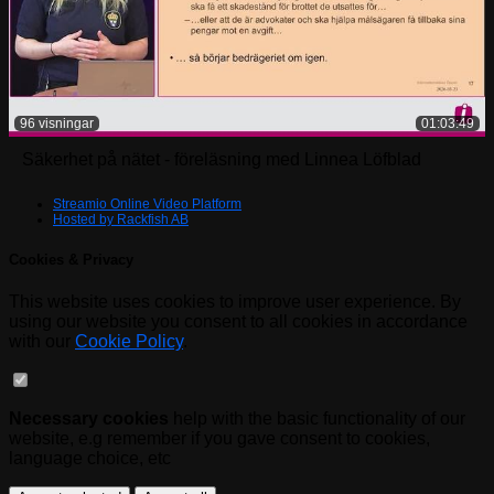
96 visningar
01:03:49
Säkerhet på nätet - föreläsning med Linnea Löfblad
Streamio Online Video Platform
Hosted by Rackfish AB
Cookies & Privacy
This website uses cookies to improve user experience. By
using our website you consent to all cookies in accordance
with our
Cookie Policy
.
Necessary cookies
help with the basic functionality of our
website, e.g remember if you gave consent to cookies,
language choice, etc