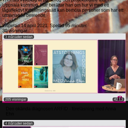
Uppsala kommun. Här berättar han om hur vi med ett
lågaffektivt förhållningssätt kan bemöta personer som har ett
utmanande beteende.
Inspelad 14 april 2021. Speltid 95 minuter.
30 visningar
3 månader sedan
205 visningar
42:13
Den okända diagnosen ARFID - föreläsning med Anna
Ehn
4 månader sedan