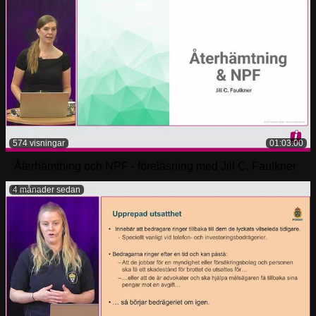
574 visningar
01:03:00
Återhämtning och NPF - föreläsning med Jill C. Faulkner
4 månader sedan