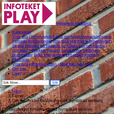
Skip to content
Infotekets filmkanal
Kategorier
Visa alla
Om infoteket
Fakta om funktionsnedsättningar
Filmade föreläsningar
Tolv små tips från visningstorget
Skapa bildstöd på bildstod.se
Några tips om Iphone
och Ipad
Infotekets filmade barnböcker
Infotekets
pratstunder
Tidig intervention
Om ritprat
Apptips
Podcasts
Visa alla
Infotekspodden - Med fokus på livet
Om oss
Live!
On Air
Sök
Hem
Filmer
Om lågaffektivt förhållningssätt (syntolkad version)
Om lågaffektivt förhållningssätt (syntolkad version)
Thomas Wikberg är psykolog och projektledare inom