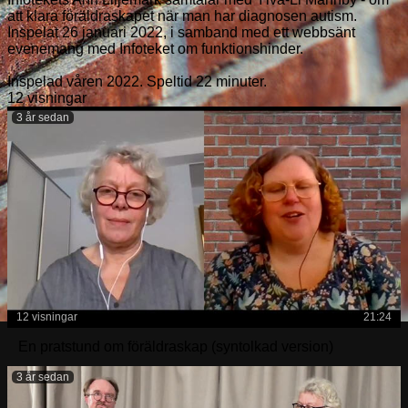
att klara föräldraskapet när man har diagnosen autism.
Inspelat 26 januari 2022, i samband med ett webbsänt
evenemang med Infoteket om funktionshinder.
Inspelad våren 2022. Speltid 22 minuter.
12 visningar
3 år sedan
12 visningar
21:24
En pratstund om föräldraskap (syntolkad version)
3 år sedan