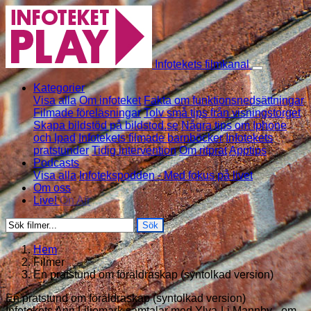
Skip to content
Infotekets filmkanal
Kategorier
Visa alla
Om infoteket
Fakta om funktionsnedsättningar
Filmade föreläsningar
Tolv små tips från visningstorget
Skapa bildstöd på bildstod.se
Några tips om Iphone
och Ipad
Infotekets filmade barnböcker
Infotekets
pratstunder
Tidig intervention
Om ritprat
Apptips
Podcasts
Visa alla
Infotekspodden - Med fokus på livet
Om oss
Live!
On Air
Sök
Hem
Filmer
En pratstund om föräldraskap (syntolkad version)
En pratstund om föräldraskap (syntolkad version)
Infotekets Ann Liljemark samtalar med Ylva-Li Mannby - om