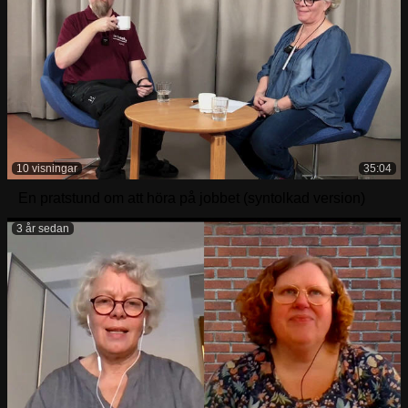
10 visningar
35:04
En pratstund om att höra på jobbet (syntolkad version)
3 år sedan