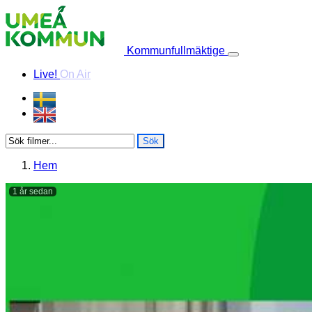
Skip to content
Kommunfullmäktige
Live!
On Air
Sök
Hem
1 år sedan