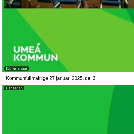
116 visningar
Kommunfullmäktige 27 januari 2025, del 3
1 år sedan