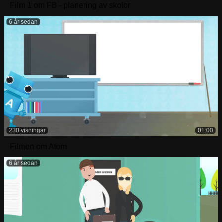
Film 1 om FB - planering av skolor
6 år sedan
230 visningar
01:00
Filmen om Atom
6 år sedan