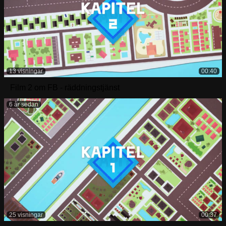
13 visningar
00:40
Film 2 om FB - räddningstjänst
6 år sedan
25 visningar
00:37