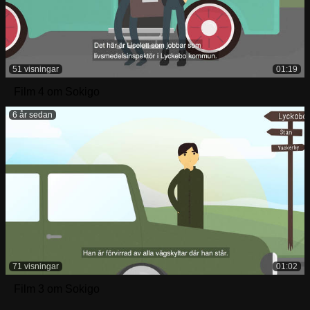
51 visningar
01:19
Film 4 om Sokigo
6 år sedan
71 visningar
01:02
Film 3 om Sokigo