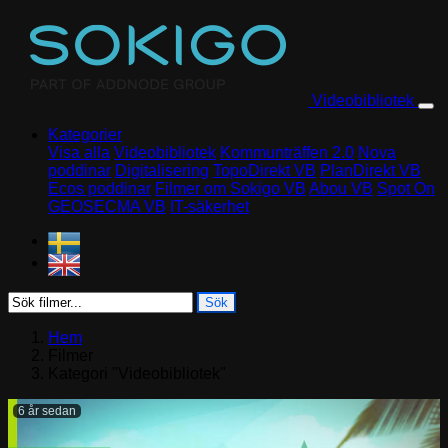
Skip to content
Videobibliotek
Kategorier
Visa alla
Videobibliotek
Kommunträffen 2.0
Nova
poddinar
Digitalisering
TopoDirekt VB
PlanDirekt VB
Ecos poddinar
Filmer om Sokigo VB
Abou VB
Spot On
GEOSECMA VB
IT-säkerhet
Sök
Hem
Filmer
Kategori "Videobibliotek"
6 år sedan