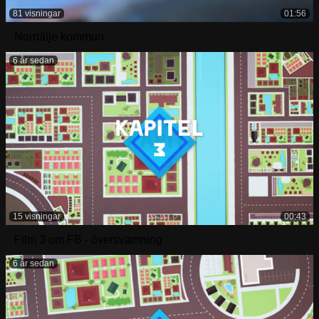
81 visningar
01:56
Norrtälje kommun
6 år sedan
15 visningar
00:43
Film 3 om FB - översvämning
6 år sedan