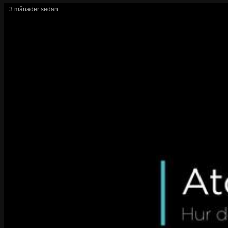
3 månader sedan