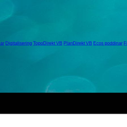
ar
Digitalisering
TopoDirekt VB
PlanDirekt VB
Ecos poddinar
F