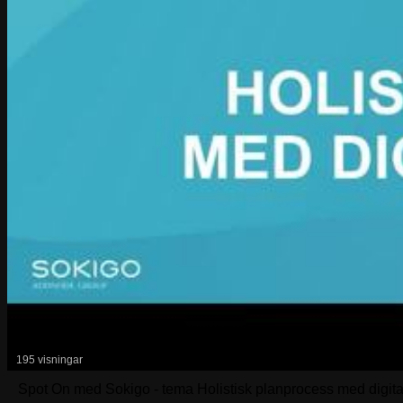
195 visningar
Spot On med Sokigo - tema Holistisk planprocess med digitala