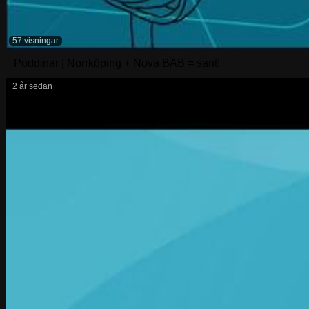
57 visningar
Poddinar | Norrköping + Nova BAB = sant!
2 år sedan