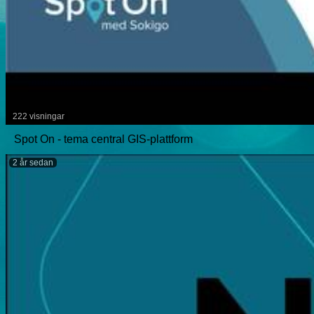
222 visningar
Spot On - tema central GIS-plattform
2 år sedan