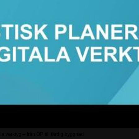
 verktyg – från ÖP till färdig byggnad