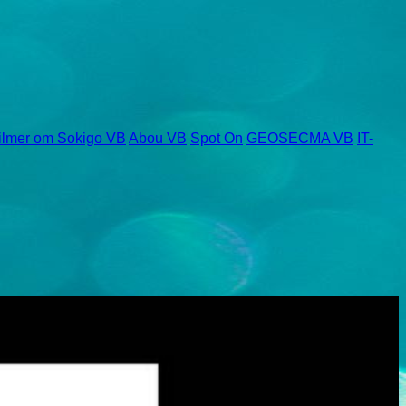
ilmer om Sokigo VB
Abou VB
Spot On
GEOSECMA VB
IT-