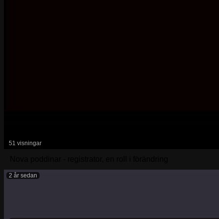
51 visningar
Nova poddinar - registrator, en roll i förändring
2 år sedan