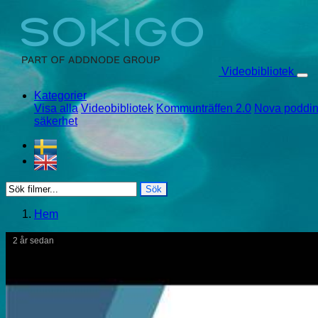
Skip to content
Videobibliotek
Kategorier
Visa alla
Videobibliotek
Kommunträffen 2.0
Nova poddin
säkerhet
Sök
Hem
2 år sedan