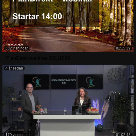
382 visningar
01:15:39
PlanDirekt webinar 20211026
4 år sedan
179 visningar
01:02:43