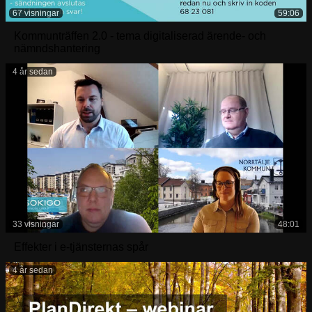
67 visningar
59:06
Kommunträffen 2.0 - tema digitaliserad ärende- och
nämndshantering
4 år sedan
33 visningar
48:01
Effekter i e-tjänsternas spår
4 år sedan