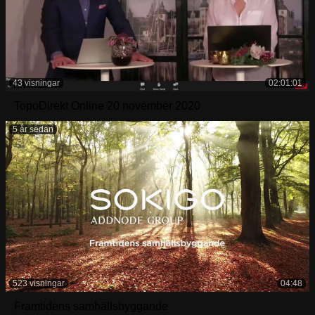
43 visningar
02:01:01
TopoDirekt Online 20 november 2020
5 år sedan
523 visningar
04:48
Framtidens samhällsbyggande