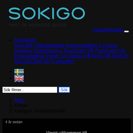
Skip to content
Videobibliotek
Kategorier
Visa alla
Videobibliotek
Kommunträffen 2.0
Nova
poddinar
Digitalisering
TopoDirekt VB
PlanDirekt VB
Ecos poddinar
Filmer om Sokigo VB
Abou VB
Spot On
GEOSECMA VB
IT-säkerhet
Sök
Hem
Filmer
Kategori "Videobibliotek"
4 år sedan