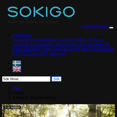
Skip to content
Videobibliotek
Kategorier
Visa alla
Videobibliotek
Kommunträffen 2.0
Nova
poddinar
Digitalisering
TopoDirekt VB
PlanDirekt VB
Ecos poddinar
Filmer om Sokigo VB
Abou VB
Spot On
GEOSECMA VB
IT-säkerhet
Sök
Hem
Filmer
Kategori "Digitalisering"
5 år sedan