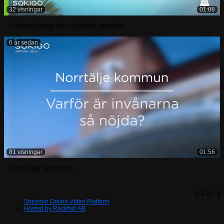
32 visningar
01:08
Helsingborg den digitala staden
6 år sedan
81 visningar
01:56
Norrtälje kommun
av
1-3
3
Streamio Online Video Platform
Hosted by Rackfish AB