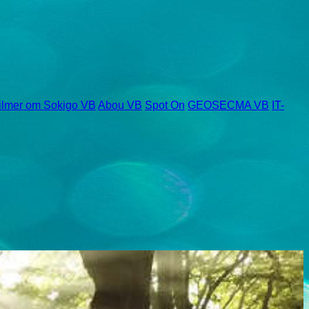
ilmer om Sokigo VB
Abou VB
Spot On
GEOSECMA VB
IT-