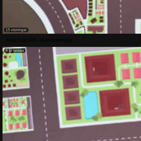
15 visningar
Film 3 om FB - översvämning
6 år sedan