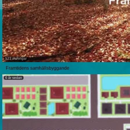
523 visningar
Framtidens samhällsbyggande
6 år sedan