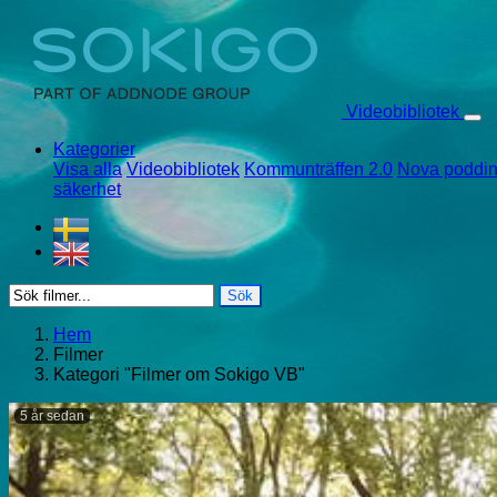
Skip to content
Videobibliotek
Kategorier
Visa alla
Videobibliotek
Kommunträffen 2.0
Nova poddin
säkerhet
Sök
Hem
Filmer
Kategori "Filmer om Sokigo VB"
5 år sedan