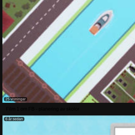
25 visningar
Film 1 om FB - planering av skolor
6 år sedan