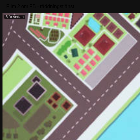
Film 2 om FB - räddningstjänst
6 år sedan