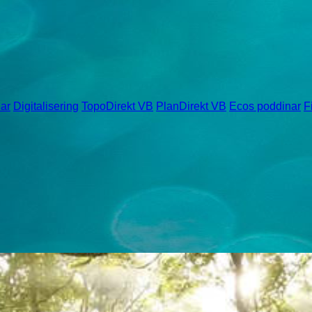
ar
Digitalisering
TopoDirekt VB
PlanDirekt VB
Ecos poddinar
F