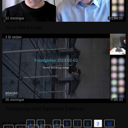
32 visningar
01:04:05
Nova Mät och kart
3 år sedan
36 visningar
25:33
Fredagsmys med TopoDirekt 3 februari
av
…
1
2
5
6
7
8
9
10
65-72
114