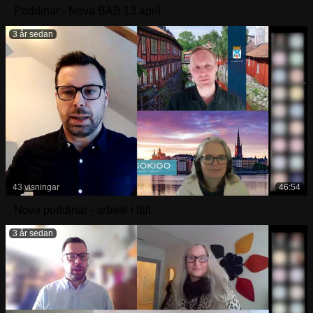
Poddinar - Nova BAB 13 april
3 år sedan
43 visningar
46:54
Nova poddinar - arbete i fält
3 år sedan