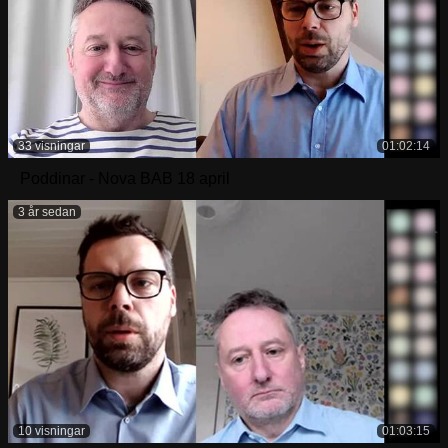
33 visningar
01:02:14
Poddinar - Nova BAB 18 april
3 år sedan
10 visningar
01:03:15