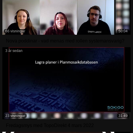
66 visningar
50:04
Nova poddinar - vad menas med rollen systemansvarig?
3 år sedan
23 visningar
31:49
Fredagsmys med TopoDirekt 4 mars 2022