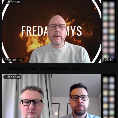
3 år sedan
56 visningar
25:10
Fredagsmys med TopoDirekt den 3 mars
3 år sedan