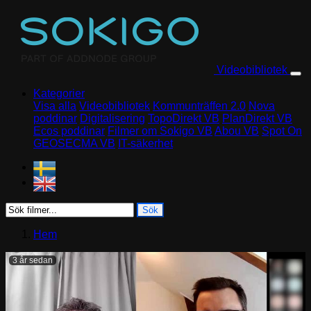
Skip to content
Videobibliotek
Kategorier
Visa alla
Videobibliotek
Kommunträffen 2.0
Nova
poddinar
Digitalisering
TopoDirekt VB
PlanDirekt VB
Ecos poddinar
Filmer om Sokigo VB
Abou VB
Spot On
GEOSECMA VB
IT-säkerhet
Sök
Hem
3 år sedan