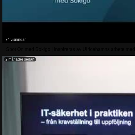
74 visningar
Spot On med Sokigo | Inspireras av Ulricehamns arbete me
2 månader sedan