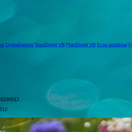
ar
Digitalisering
TopoDirekt VB
PlanDirekt VB
Ecos poddinar
F
 20230512
0512