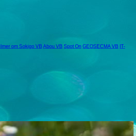
ilmer om Sokigo VB
Abou VB
Spot On
GEOSECMA VB
IT-