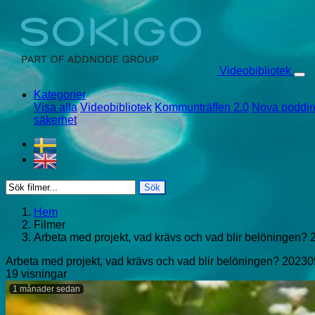
Skip to content
Videobibliotek
Kategorier
Visa alla
Videobibliotek
Kommunträffen 2.0
Nova poddin
säkerhet
Sök
Hem
Filmer
Arbeta med projekt, vad krävs och vad blir belöningen?
Arbeta med projekt, vad krävs och vad blir belöningen? 2023
19 visningar
1 månader sedan