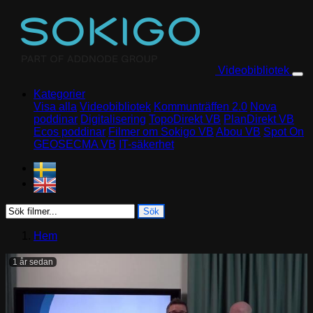
Skip to content
Videobibliotek
Kategorier
Visa alla
Videobibliotek
Kommunträffen 2.0
Nova
poddinar
Digitalisering
TopoDirekt VB
PlanDirekt VB
Ecos poddinar
Filmer om Sokigo VB
Abou VB
Spot On
GEOSECMA VB
IT-säkerhet
Sök
Hem
1 år sedan