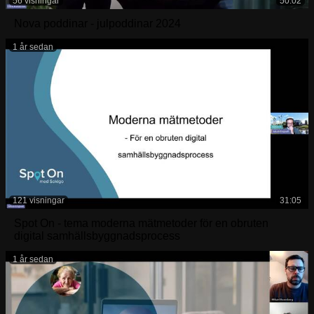
56 visningar
50:02
Nova poddinar - julpoddinar 2024
1 år sedan
121 visningar
31:05
Spot On - tema moderna mätmetoder för en obruten
digital samhällsbyggnadsprocess
1 år sedan