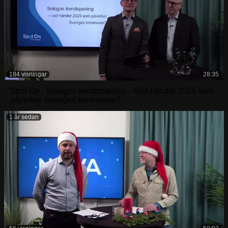
184 visningar
28:35
Spot On - Sokigos trendspaning – Vad händer 2025 som
påverkar Sveriges kommuner?
1 år sedan