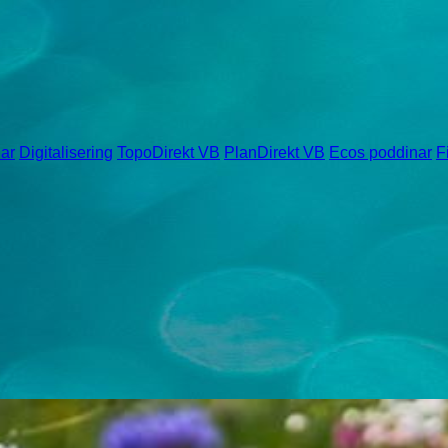
ar
Digitalisering
TopoDirekt VB
PlanDirekt VB
Ecos poddinar
F