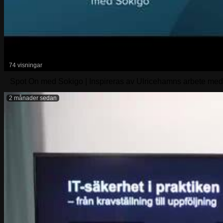
74 visningar
Spot On med Sokigo | Inspireras av Ulricehamns arbete me
2 månader sedan