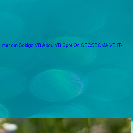
ilmer om Sokigo VB
Abou VB
Spot On
GEOSECMA VB
IT-