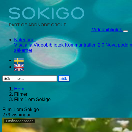
Skip to content
Videobibliotek
Kategorier
Visa alla
Videobibliotek
Kommunträffen 2.0
Nova poddin
säkerhet
Sök
Hem
Filmer
Film 1 om Sokigo
Film 1 om Sokigo
279 visningar
1 månader sedan