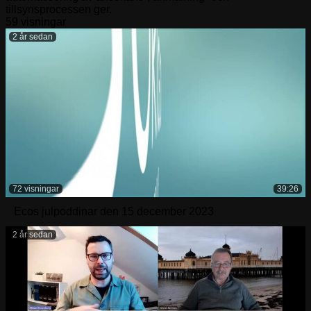
tillsynsprocessen ger.
59 visningar
2 år sedan
72 visningar
39:26
Ecos julpoddinar den 15 december 2023
2 år sedan