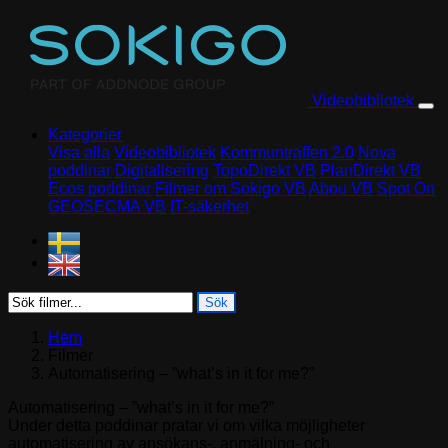
Skip to content
Videobibliotek
Kategorier
Visa alla
Videobibliotek
Kommunträffen 2.0
Nova
poddinar
Digitalisering
TopoDirekt VB
PlanDirekt VB
Ecos poddinar
Filmer om Sokigo VB
Abou VB
Spot On
GEOSECMA VB
IT-säkerhet
Sök
Hem
Filmer
Automatisering – ”what’s in it for me?”
Automatisering – ”what’s in it for me?”
Under detta poddinar pratar vi om vilka möjligheter
automatisering av ansökans-, anmälning- och