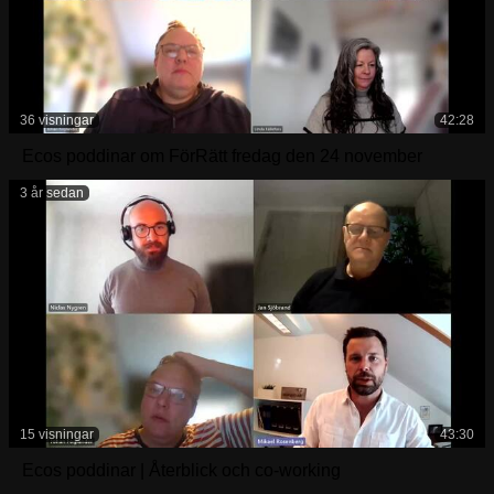
36 visningar
42:28
Ecos poddinar om FörRätt fredag den 24 november
3 år sedan
15 visningar
43:30
Ecos poddinar | Återblick och co-working