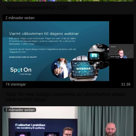
Nova-sommarpoddinar 2026
2 månader sedan
74 visningar
31:36
Spot On med Sokigo | Inspireras av Ulricehamns arbete
med ArcGIS Urban
2 månader sedan