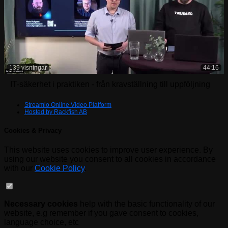
139 visningar
44:16
IT-säkerhet i praktiken - från kravställning till uppföljning
Streamio Online Video Platform
Hosted by Rackfish AB
Cookies & Privacy
This website uses cookies to improve user experience. By
using our website you consent to all cookies in accordance
with our
Cookie Policy
.
Necessary cookies
help with the basic functionality of our
website, e.g remember if you gave consent to cookies,
language choice, etc