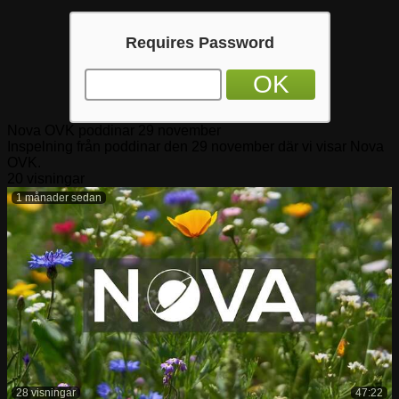
Requires Password
OK
Nova OVK poddinar 29 november
Inspelning från poddinar den 29 november där vi visar Nova
OVK.
20 visningar
1 månader sedan
28 visningar
47:22