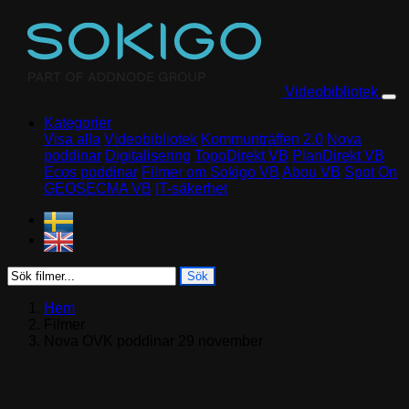
Skip to content
Videobibliotek
Kategorier
Visa alla
Videobibliotek
Kommunträffen 2.0
Nova
poddinar
Digitalisering
TopoDirekt VB
PlanDirekt VB
Ecos poddinar
Filmer om Sokigo VB
Abou VB
Spot On
GEOSECMA VB
IT-säkerhet
Sök
Hem
Filmer
Nova OVK poddinar 29 november