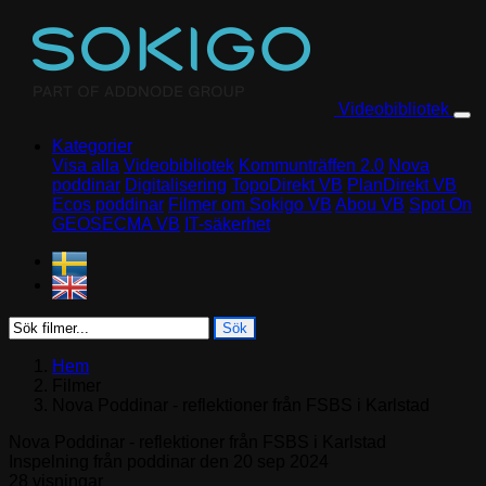
Skip to content
Videobibliotek
Kategorier
Visa alla
Videobibliotek
Kommunträffen 2.0
Nova
poddinar
Digitalisering
TopoDirekt VB
PlanDirekt VB
Ecos poddinar
Filmer om Sokigo VB
Abou VB
Spot On
GEOSECMA VB
IT-säkerhet
Sök
Hem
Filmer
Nova Poddinar - reflektioner från FSBS i Karlstad
Nova Poddinar - reflektioner från FSBS i Karlstad
Inspelning från poddinar den 20 sep 2024
28 visningar