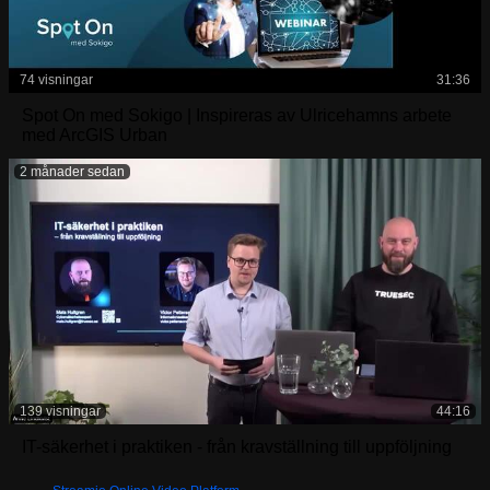
74 visningar
31:36
Spot On med Sokigo | Inspireras av Ulricehamns arbete
med ArcGIS Urban
2 månader sedan
139 visningar
44:16
IT-säkerhet i praktiken - från kravställning till uppföljning