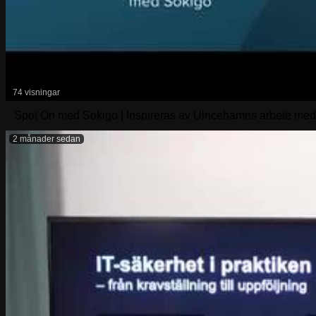
74 visningar
Spot On med Sokigo | Inspireras av Ulricehamns arbete me
2 månader sedan