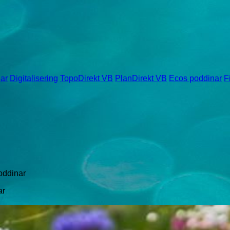
ar
Digitalisering
TopoDirekt VB
PlanDirekt VB
Ecos poddinar
F
oddinar
ar