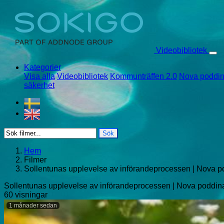
Skip to content
Videobibliotek
Kategorier
Visa alla
Videobibliotek
Kommunträffen 2.0
Nova poddin
säkerhet
Sök
Hem
Filmer
Sollentunas upplevelse av införandeprocessen | Nova p
Sollentunas upplevelse av införandeprocessen | Nova poddin
60 visningar
1 månader sedan