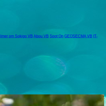
ilmer om Sokigo VB
Abou VB
Spot On
GEOSECMA VB
IT-