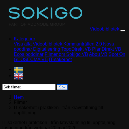
Skip to content
Videobibliotek
Kategorier
Visa alla
Videobibliotek
Kommunträffen 2.0
Nova
poddinar
Digitalisering
TopoDirekt VB
PlanDirekt VB
Ecos poddinar
Filmer om Sokigo VB
Abou VB
Spot On
GEOSECMA VB
IT-säkerhet
Sök
Hem
Filmer
IT-säkerhet i praktiken - från kravställning till
uppföljning
IT-säkerhet i praktiken - från kravställning till uppföljning
Inspelning från webinar 20 maj 2026