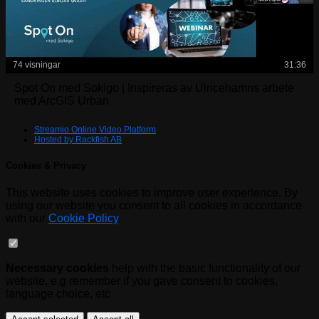
74 visningar
31:36
Spot On med Sokigo | Inspireras av Ulricehamns arbete
med ArcGIS Urban
Streamio Online Video Platform
Hosted by Rackfish AB
Cookies & Privacy
This website uses cookies to improve user experience. By
using our website you consent to all cookies in accordance
with our
Cookie Policy
.
Necessary cookies
help with the basic functionality of our
website, e.g remember if you gave consent to cookies,
language choice, etc