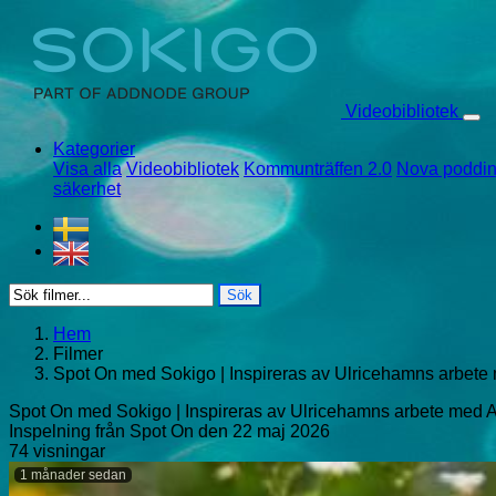
Skip to content
Videobibliotek
Kategorier
Visa alla
Videobibliotek
Kommunträffen 2.0
Nova poddin
säkerhet
Sök
Hem
Filmer
Spot On med Sokigo | Inspireras av Ulricehamns arbet
Spot On med Sokigo | Inspireras av Ulricehamns arbete med 
Inspelning från Spot On den 22 maj 2026
74 visningar
1 månader sedan